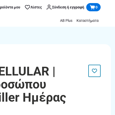
προϊόντα μου
Λίστες
Σύνδεση ή εγγραφή
0
AB Plus
Καταστήματα
CELLULAR |
ροσώπου
Filler Ημέρας