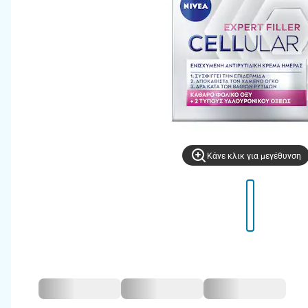
Kάνε κλικ για μεγέθυνση