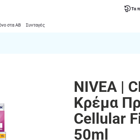
Τα 
νο στα ΑΒ
Συνταγές
NIVEA | 
Κρέμα Π
Cellular 
50ml