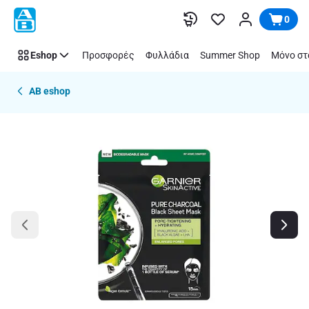
Παράλειψη
0
Eshop
Προσφορές
Φυλλάδια
Summer Shop
Μόνο στ
AB eshop