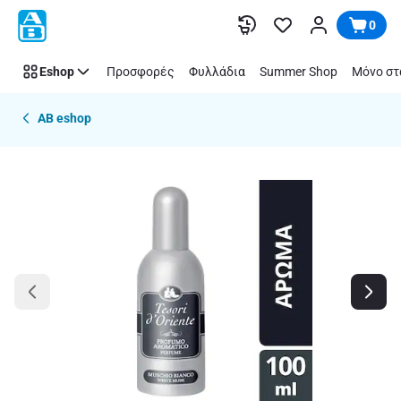
Παράλειψη
0
Eshop
Προσφορές
Φυλλάδια
Summer Shop
Μόνο στ
AB eshop