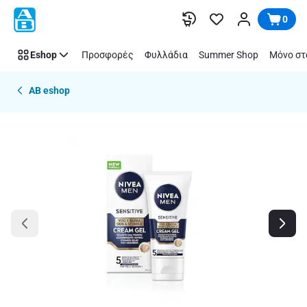
Παράλειψη
0
Eshop
Προσφορές
Φυλλάδια
Summer Shop
Μόνο στ
AB eshop