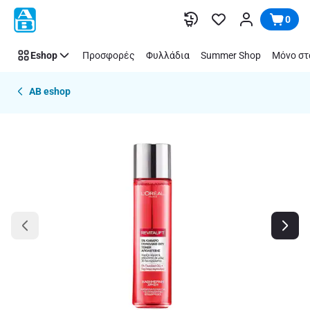
Παράλειψη
0
Eshop
Προσφορές
Φυλλάδια
Summer Shop
Μόνο στ
AB eshop