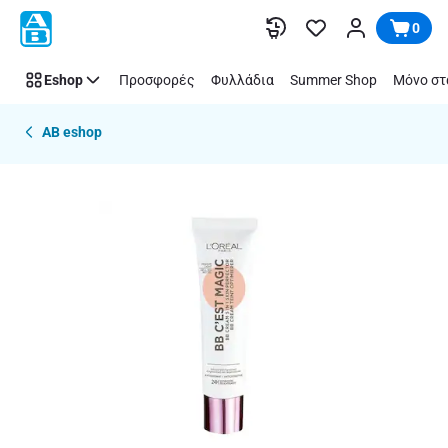
Παράλειψη
0
Eshop
Προσφορές
Φυλλάδια
Summer Shop
Μόνο στ
AB eshop