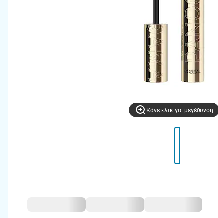
Kάνε κλικ για μεγέθυνση