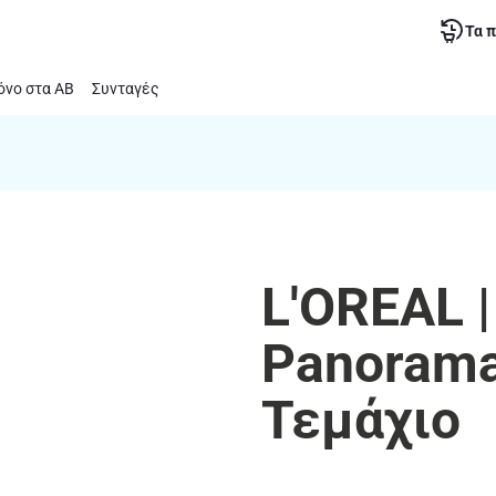
Τα 
νο στα ΑΒ
Συνταγές
L'OREAL 
Panorama
Τεμάχιο