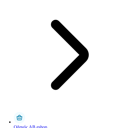
Οδηγός AB eshop