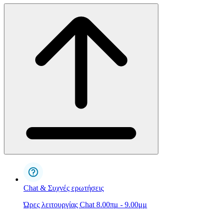
Chat & Συχνές ερωτήσεις
Ώρες λειτουργίας Chat 8.00πμ - 9.00μμ