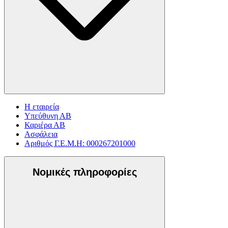
Η εταιρεία
Υπεύθυνη ΑΒ
Καριέρα ΑΒ
Ασφάλεια
Αριθμός Γ.Ε.Μ.Η: 000267201000
Νομικές πληροφορίες