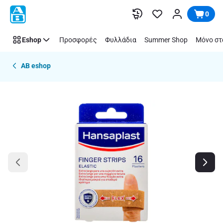
Παράλειψη
0
Eshop
Προσφορές
Φυλλάδια
Summer Shop
Μόνο στ
AB eshop