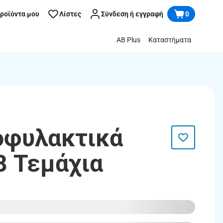
προϊόντα μου
Λίστες
Σύνδεση ή εγγραφή
0
AB Plus
Καταστήματα
οφυλακτικά
8 Τεμάχια