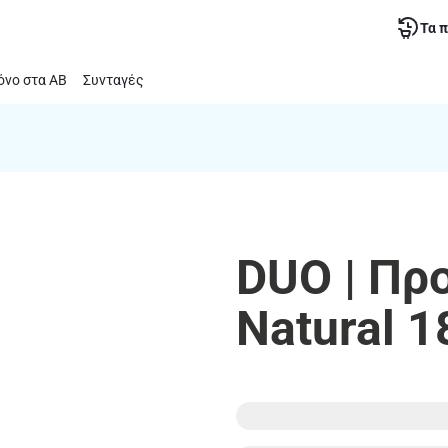
Τα 
νο στα ΑΒ
Συνταγές
DUO | Πρ
Natural 1