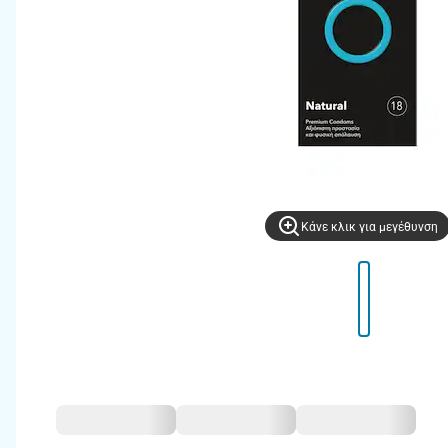
Kάνε κλικ για μεγέθυνση