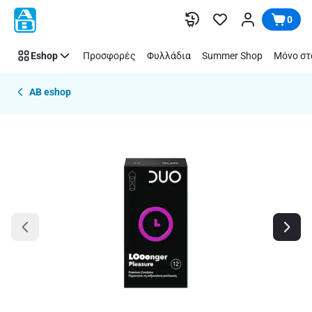
Παράλειψη
0
Eshop
Προσφορές
Φυλλάδια
Summer Shop
Μόνο στ
AB eshop