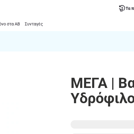
Τα 
νο στα ΑΒ
Συνταγές
ΜΕΓΑ | Β
Υδρόφιλο