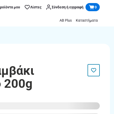
προϊόντα μου
Λίστες
Σύνδεση ή εγγραφή
0
AB Plus
Καταστήματα
αμβάκι
 200g