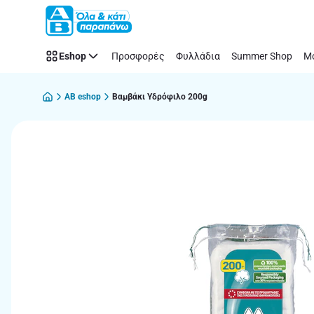
Παράλειψη
Eshop
Προσφορές
Φυλλάδια
Summer Shop
Μό
AB eshop
Βαμβάκι Υδρόφιλο 200g