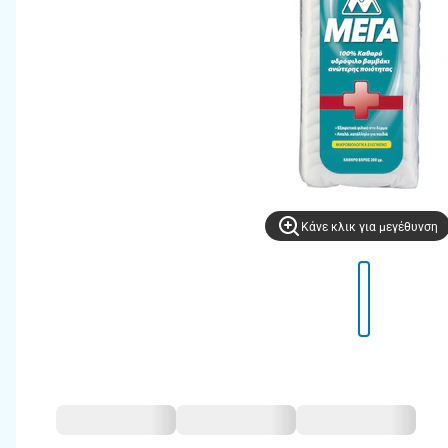
Kάνε κλικ για μεγέθυνση