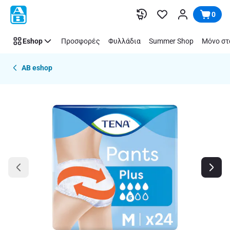
Παράλειψη
0
Eshop
Προσφορές
Φυλλάδια
Summer Shop
Μόνο στ
AB eshop