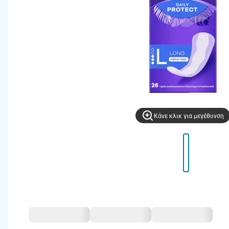
Kάνε κλικ για μεγέθυνση