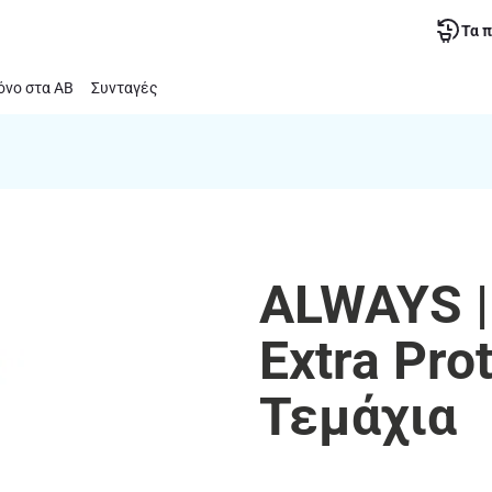
Τα 
νο στα ΑΒ
Συνταγές
ALWAYS |
Extra Pro
Τεμάχια