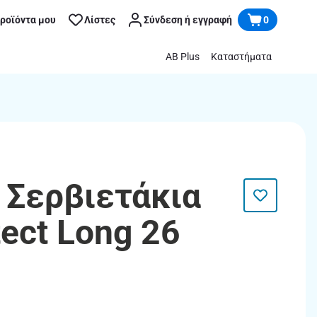
προϊόντα μου
Λίστες
Σύνδεση ή εγγραφή
0
AB Plus
Καταστήματα
 Σερβιετάκια
tect Long 26