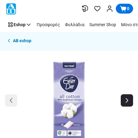
Παράλειψη
0
Eshop
Προσφορές
Φυλλάδια
Summer Shop
Μόνο στ
AB eshop