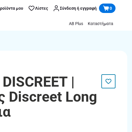
προϊόντα μου
Λίστες
Σύνδεση ή εγγραφή
0
AB Plus
Καταστήματα
 DISCREET |
 Discreet Long
ια