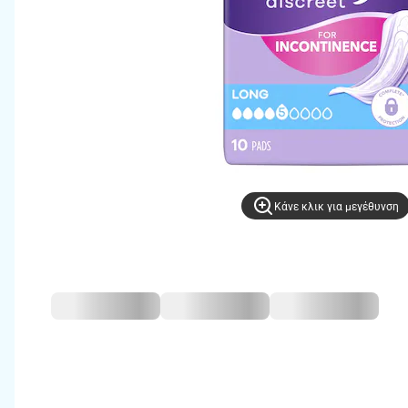
Kάνε κλικ για μεγέθυνση