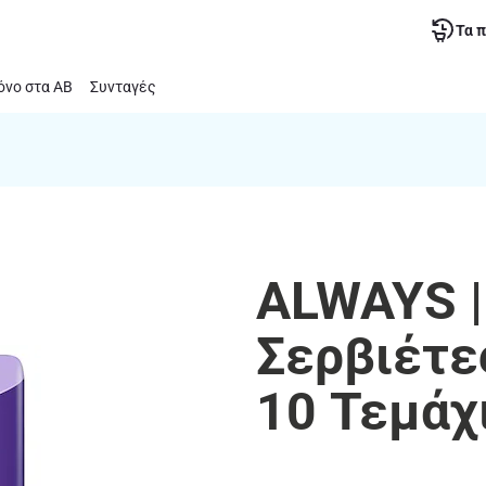
Τα 
νο στα ΑΒ
Συνταγές
ALWAYS |
Σερβιέτες
10 Τεμάχ