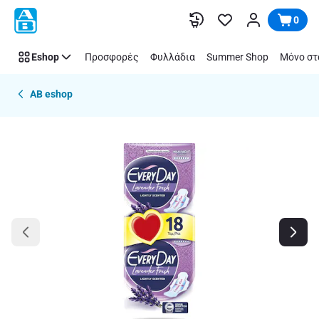
Παράλειψη
0
Eshop
Προσφορές
Φυλλάδια
Summer Shop
Μόνο στ
AB eshop