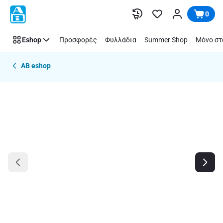
Παράλειψη
0
Eshop
Προσφορές
Φυλλάδια
Summer Shop
Μόνο στ
AB eshop