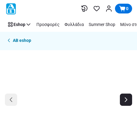
Παράλειψη
0
Eshop
Προσφορές
Φυλλάδια
Summer Shop
Μόνο στ
AB eshop