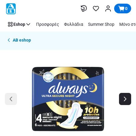
Παράλειψη
0
Eshop
Προσφορές
Φυλλάδια
Summer Shop
Μόνο στ
AB eshop