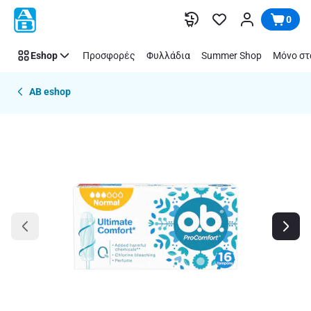
Παράλειψη
0
Eshop
Προσφορές
Φυλλάδια
Summer Shop
Μόνο στ
AB eshop