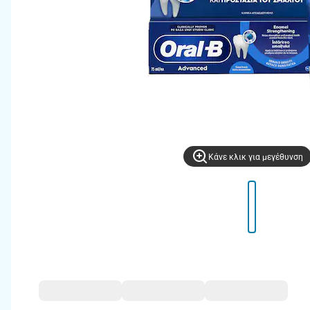
Kάνε κλικ για μεγέθυνση