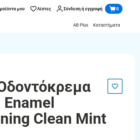
προϊόντα μου
Λίστες
Σύνδεση ή εγγραφή
0
AB Plus
Καταστήματα
 Οδοντόκρεμα
 Enamel
ning Clean Mint