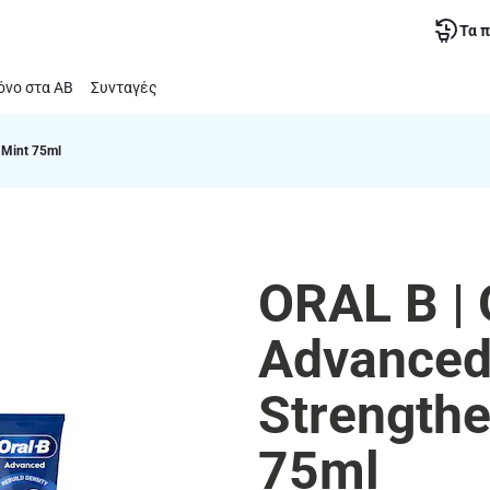
Τα 
νο στα ΑΒ
Συνταγές
 Mint 75ml
ORAL B |
Advanced
Strengthe
75ml