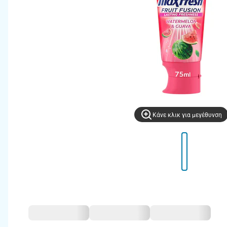
Kάνε κλικ για μεγέθυνση