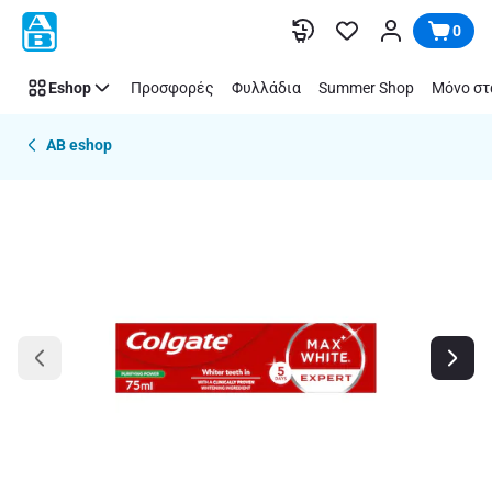
Παράλειψη
0
Eshop
Προσφορές
Φυλλάδια
Summer Shop
Μόνο στ
AB eshop