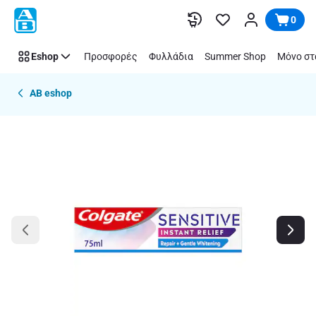
Παράλειψη
0
Eshop
Προσφορές
Φυλλάδια
Summer Shop
Μόνο στ
AB eshop