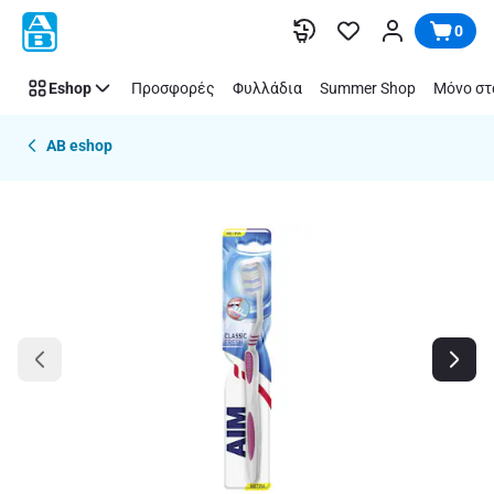
Παράλειψη
0
Eshop
Προσφορές
Φυλλάδια
Summer Shop
Μόνο στ
AB eshop