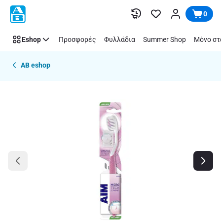
Παράλειψη
0
Eshop
Προσφορές
Φυλλάδια
Summer Shop
Μόνο στ
AB eshop