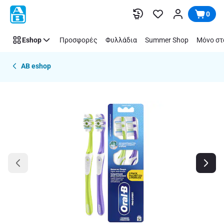
Παράλειψη
0
Eshop
Προσφορές
Φυλλάδια
Summer Shop
Μόνο στ
AB eshop