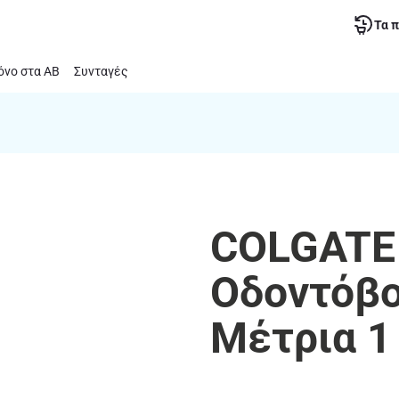
Τα 
νο στα ΑΒ
Συνταγές
COLGATE 
Οδοντόβο
Μέτρια 1