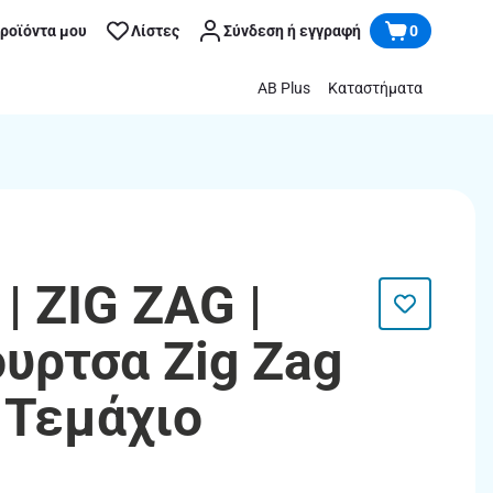
προϊόντα μου
Λίστες
Σύνδεση ή εγγραφή
0
AB Plus
Καταστήματα
| ZIG ZAG |
υρτσα Zig Zag
 Τεμάχιο