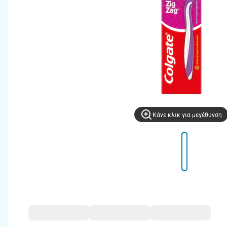
Kάνε κλικ για μεγέθυνση