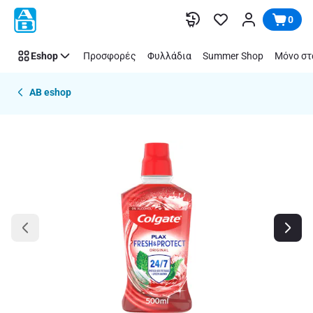
Παράλειψη
0
Eshop
Προσφορές
Φυλλάδια
Summer Shop
Μόνο στ
AB eshop