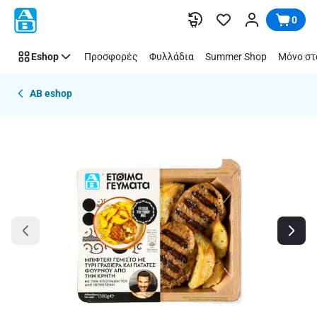
Παράλειψη
0
Eshop
Προσφορές
Φυλλάδια
Summer Shop
Μόνο στ
AB eshop