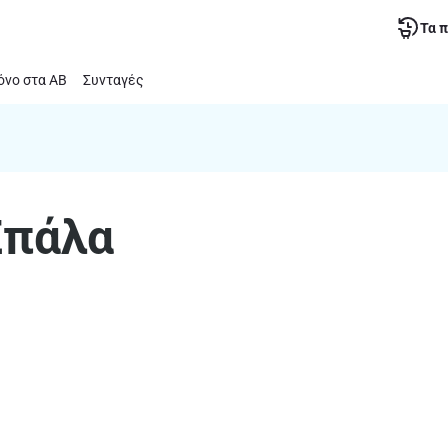
Τα 
νο στα ΑΒ
Συνταγές
Σπάλα