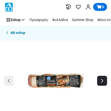
Παράλειψη
0
Eshop
Προσφορές
Φυλλάδια
Summer Shop
Μόνο στ
AB eshop