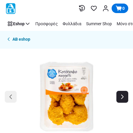
Παράλειψη
0
Eshop
Προσφορές
Φυλλάδια
Summer Shop
Μόνο στ
AB eshop