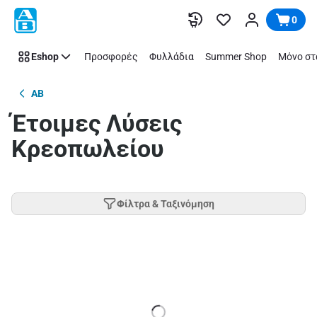
Παράλειψη
0
Eshop
Προσφορές
Φυλλάδια
Summer Shop
Μόνο στ
AB
Έτοιμες Λύσεις
Κρεοπωλείου
Φίλτρα & Ταξινόμηση