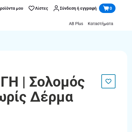
προϊόντα μου
Λίστες
Σύνδεση ή εγγραφή
0
AB Plus
Καταστήματα
ΓΗ | Σολομός
ωρίς Δέρμα