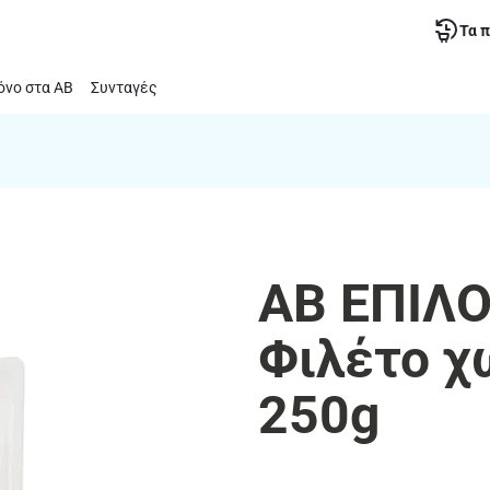
Τα 
νο στα ΑΒ
Συνταγές
ΑΒ ΕΠΙΛΟ
Φιλέτο χ
250g