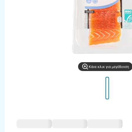
Kάνε κλικ για μεγέθυνση