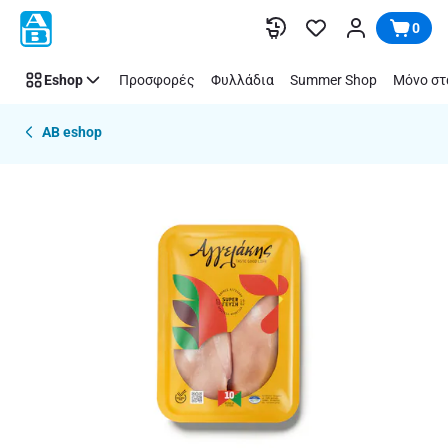
Παράλειψη
0
Eshop
Προσφορές
Φυλλάδια
Summer Shop
Μόνο στ
AB eshop