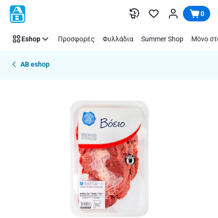
Παράλειψη
0
Eshop
Προσφορές
Φυλλάδια
Summer Shop
Μόνο στ
AB eshop