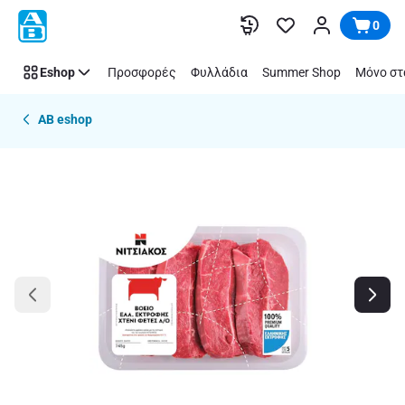
Παράλειψη
0
Eshop
Προσφορές
Φυλλάδια
Summer Shop
Μόνο στ
AB eshop