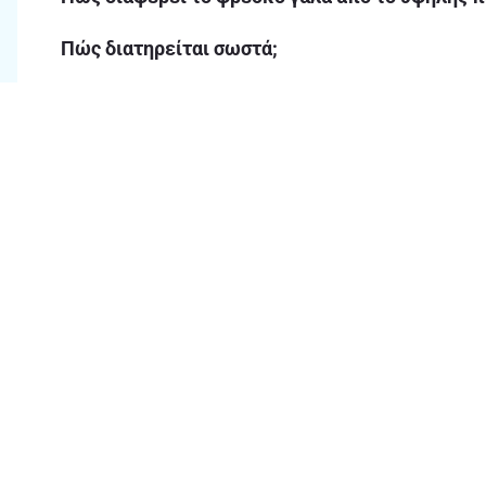
Πώς διατηρείται σωστά;
Ποια είναι η διαφορά ανάμεσα σε πλήρες, ελαφ
Τι είναι το κεφίρ και τι επιλογές υπάρχουν στα
Τι άλλες επιλογές σε γάλα μπορώ να βρω στα Α
Θα βρω προσφορές σε φρέσκο γάλα στο ΑΒ Esh
Γιατί να αγοράσω φρέσκο γάλα από το ΑΒ Eshop
Chat & Συχνές ερωτήσεις
Ο
Ώρες λειτουργίας Chat 8.00πμ -
9.00μμ