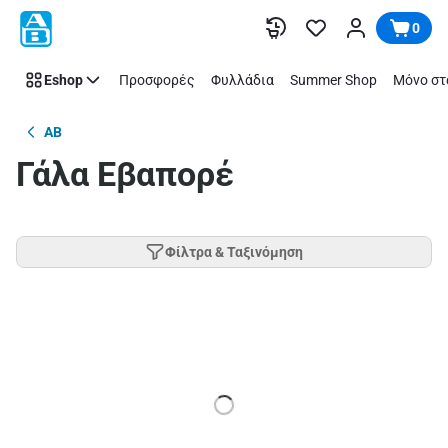
Παράλειψη
0
Eshop
Προσφορές
Φυλλάδια
Summer Shop
Μόνο στ
AB
Γάλα Εβαπορέ
Φίλτρα & Ταξινόμηση