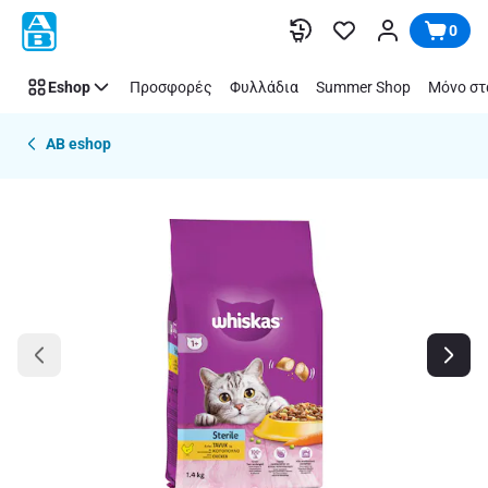
Παράλειψη
0
Eshop
Προσφορές
Φυλλάδια
Summer Shop
Μόνο στ
AB eshop