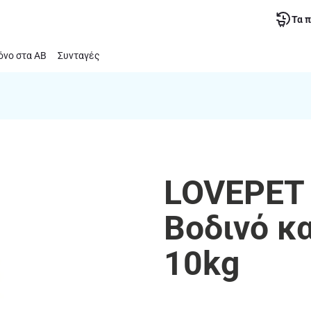
Τα 
νο στα ΑΒ
Συνταγές
LOVEPET 
Βοδινό κ
10kg