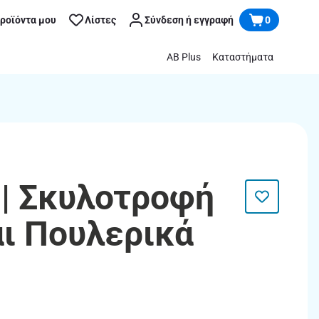
προϊόντα μου
Λίστες
Σύνδεση ή εγγραφή
0
AB Plus
Καταστήματα
| Σκυλοτροφή
αι Πουλερικά