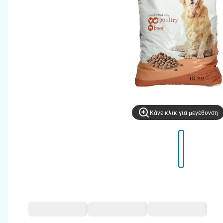
Kάνε κλικ για μεγέθυνση