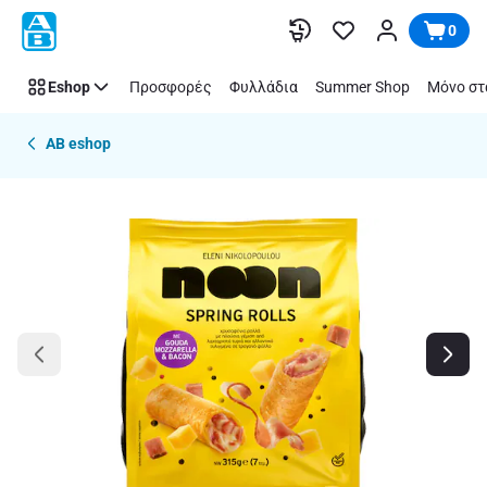
Παράλειψη
0
Eshop
Προσφορές
Φυλλάδια
Summer Shop
Μόνο στ
AB eshop