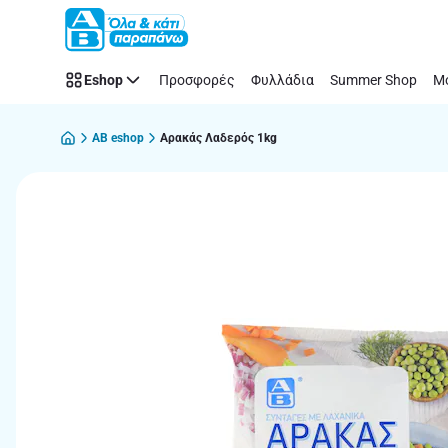
Παράλειψη
Eshop
Προσφορές
Φυλλάδια
Summer Shop
Μό
AB eshop
Αρακάς Λαδερός 1kg