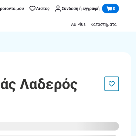
προϊόντα μου
Λίστες
Σύνδεση ή εγγραφή
0
AB Plus
Καταστήματα
κάς Λαδερός