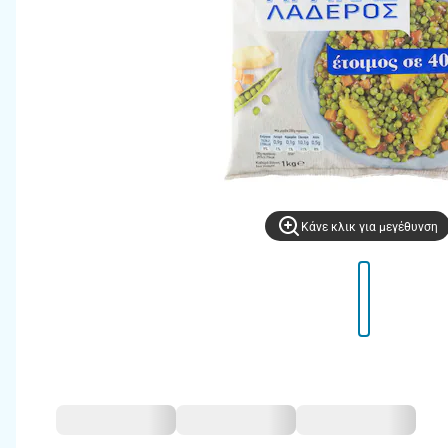
Kάνε κλικ για μεγέθυνση