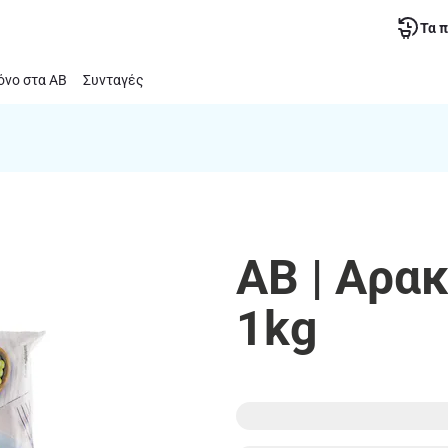
Τα 
νο στα ΑΒ
Συνταγές
ΑΒ | Αρα
1kg