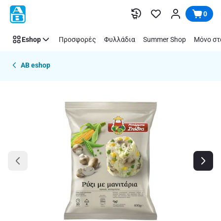
Παράλειψη
0
Eshop
Προσφορές
Φυλλάδια
Summer Shop
Μόνο στ
AB eshop