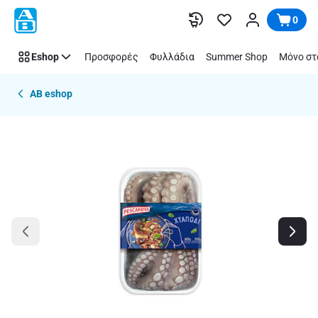
Παράλειψη
0
Eshop
Προσφορές
Φυλλάδια
Summer Shop
Μόνο στ
AB eshop