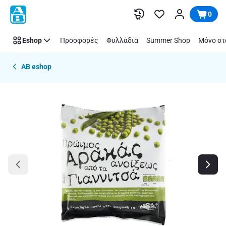
Παράλειψη
0
Eshop
Προσφορές
Φυλλάδια
Summer Shop
Μόνο στ
AB eshop