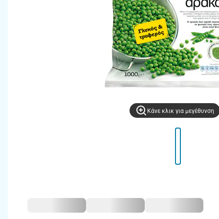
Kάνε κλικ για μεγέθυνση