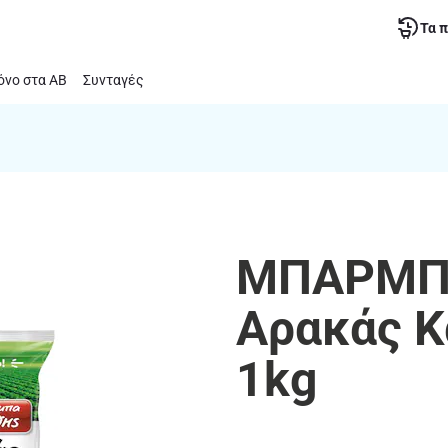
Τα 
νο στα ΑΒ
Συνταγές
ΜΠΑΡΜΠΑ
Αρακάς 
1kg