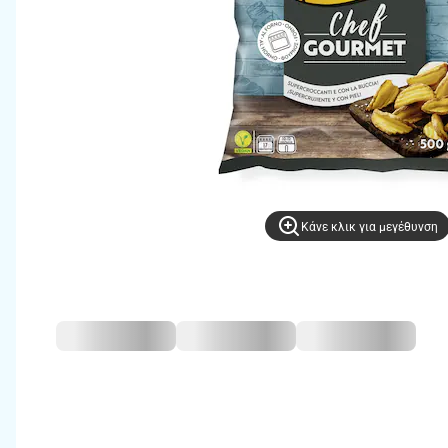
Kάνε κλικ για μεγέθυνση