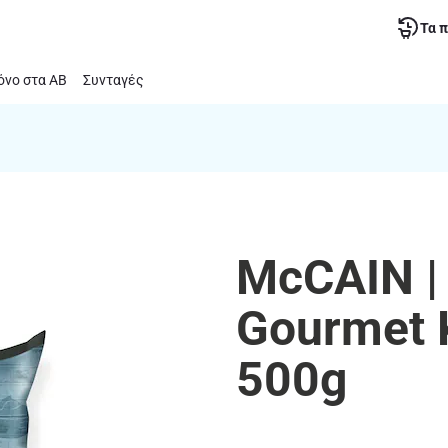
Τα 
νο στα ΑΒ
Συνταγές
McCAIN |
Gourmet 
500g